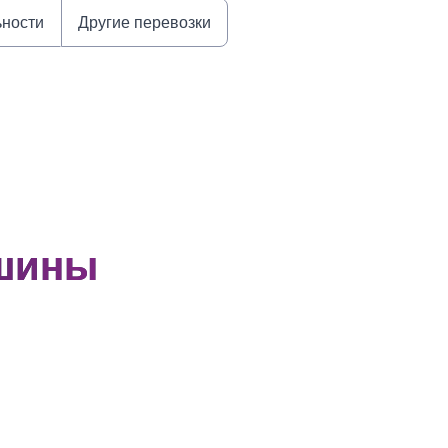
ьности
Другие перевозки
шины