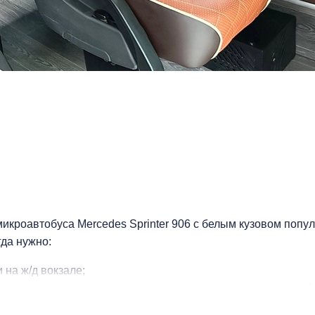
икроавтобуса Mercedes Sprinter 906 с белым кузовом попул
гда нужно:
 на ж/д вокзале;
 участников торжественного мероприятия, включая свадьбу
ндировку;