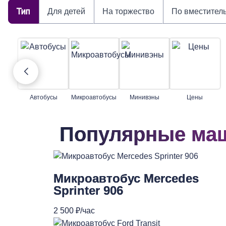
Тип
Для детей
На торжество
По вместител
Автобусы
Микроавтобусы
Минивэны
Цены
Популярные ма
Микроавтобус Mercedes
Sprinter 906
2 500 ₽/час